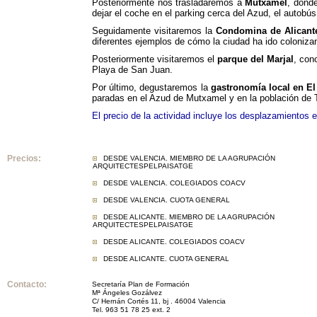
Posteriormente nos trasladaremos a
Mutxamel
, dond
dejar el coche en el parking cerca del Azud, el autobús
Seguidamente visitaremos la
Condomina de Alicant
diferentes ejemplos de cómo la ciudad ha ido colonizand
Posteriormente visitaremos el
parque del Marjal
, con
Playa de San Juan.
Por último, degustaremos la
gastronomía local en E
paradas en el Azud de Mutxamel y en la población de T
El precio de la actividad incluye los desplazamiento
s e
Precios:
DESDE VALENCIA. MIEMBRO DE LA AGRUPACIÓN
ARQUITECTESPELPAISATGE
DESDE VALENCIA. COLEGIADOS COACV
DESDE VALENCIA. CUOTA GENERAL
DESDE ALICANTE. MIEMBRO DE LA AGRUPACIÓN
ARQUITECTESPELPAISATGE
DESDE ALICANTE. COLEGIADOS COACV
DESDE ALICANTE. CUOTA GENERAL
Contacto:
Secretaría Plan de Formación
Mª Ángeles Gozálvez
C/ Hernán Cortés 11, bj . 46004 Valencia
Tel. 963 51 78 25 ext. 2