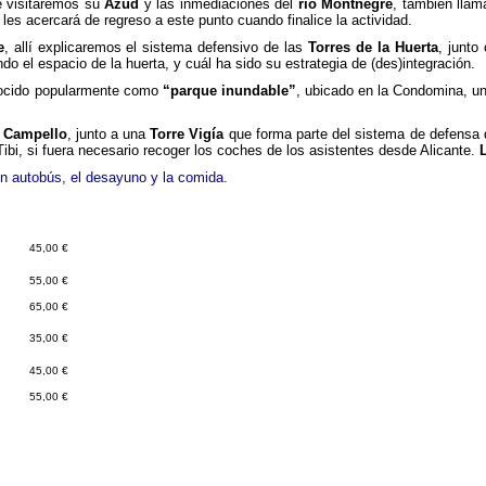
e visitaremos su
Azud
y las inmediaciones del
río Montnegre
, también llam
 les acercará de regreso a este punto cuando finalice la actividad.
e
, allí explicaremos el sistema defensivo de las
Torres de la Huerta
, junto
o el espacio de la huerta, y cuál ha sido su estrategia de (des)integración.
ocido popularmente como
“parque inundable”
, ubicado en la Condomina, un
l Campello
, junto a una
Torre Vigía
que forma parte del sistema de defensa de
ibi, si fuera necesario recoger los coches de los asistentes desde Alicante.
n autobús, el desayuno y la comida.
45,00 €
55,00 €
65,00 €
35,00 €
45,00 €
55,00 €