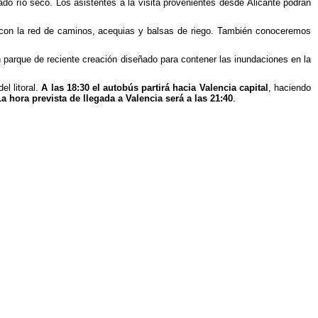
ado río seco. Los asistentes a la visita provenientes desde Alicante podrán
 con la red de caminos, acequias y balsas de riego. También conoceremos
 parque de reciente creación diseñado para contener las inundaciones en la
l litoral.
A las 18:30 el autobús partirá hacia Valencia capital
, haciendo
La hora prevista de llegada a Valencia será a las 21:40
.