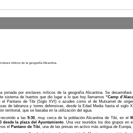
laves míticos de la geografía Alicantina.
 jornada por enclaves míticos de la geografía Alicantina. Se desarrollará
nte sistema de huertos que dio lugar a lo que hoy llamamos
“Camp d’Alaca
mo el Pantano de Tibi (Siglo XVI) o azudes como el de Mutxamel de origen 
sas de labranza y torres defensivas, desde la Edad Media hasta el siglo X
territorial, que se basaba en la utilización del agua.
ecorrido a las
9:30
, muy cerca de la población Alicantina de Tibi, en el
M
30 desde la plaza del Ayuntamiento
. Una vez reunidos los dos grupos en 
mos
el
Pantano de Tibi
, una de las presas en activo más antigua de Europa, r