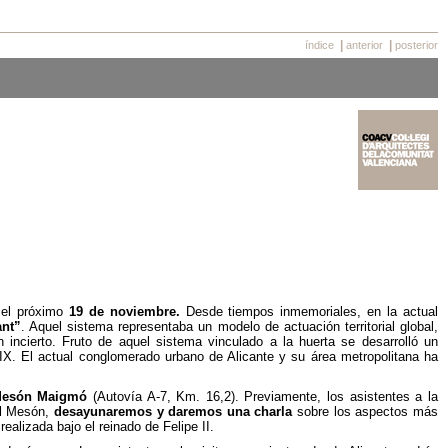
|
|
índice
anterior
posterior
 el próximo
19 de noviembre.
Desde tiempos inmemoriales, en la actual
nt”
. Aquel sistema representaba un modelo de actuación territorial global,
incierto. Fruto de aquel sistema vinculado a la huerta se desarrolló un
IX. El actual conglomerado urbano de Alicante y su área metropolitana ha
esón Maigmó
(Autovía A-7, Km. 16,2). Previamente, los asistentes a la
el Mesón,
desayunaremos y daremos una charla
sobre los aspectos más
ealizada bajo el reinado de Felipe II.