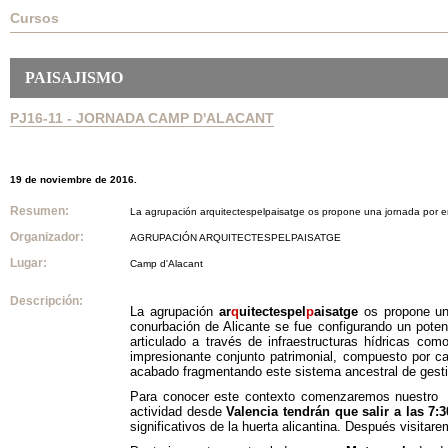
Cursos
PAISAJISMO
PJ16-11 - JORNADA CAMP D'ALACANT
19 de noviembre de 2016.
Resumen:
La agrupación arquitectespelpaisatge os propone una jornada por enc
Organizador:
AGRUPACIÓN ARQUITECTESPELPAISATGE
Lugar:
Camp d'Alacant
Descripción:
La agrupación
ar
q
uitectespel
p
aisatge
os propone una
conurbación de Alicante se fue configurando un pote
articulado a través de infraestructuras hídricas co
impresionante conjunto patrimonial, compuesto por ca
acabado fragmentando este sistema ancestral de gestión 
Para conocer este contexto
comenzaremos nuestro r
actividad desde
Valencia tendrán que salir a las 7:
significativos de la huerta alicantina.
Después visitare