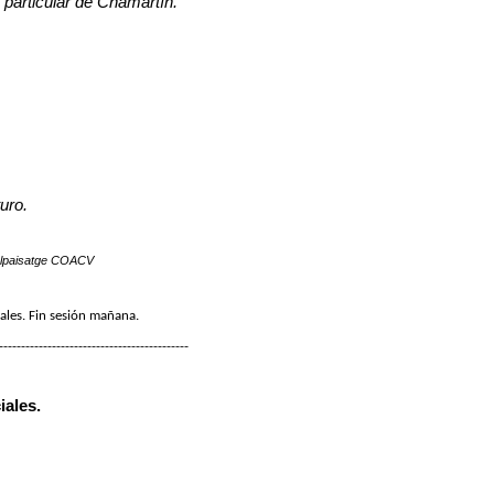
 particular de Chamartín.
uro.
spelpaisatge COACV
les. Fin sesión mañana.
-----------------------------------------
iales.