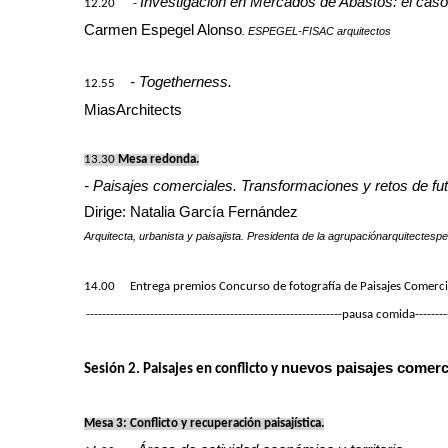
Investigación en Mercados de Abastos: el caso
12.20 -
Carmen Espegel Alonso
. ESPEGEL-FISAC arquitectos
- Togetherness.
12.55
MiasArchitects
13.30
Mesa redonda.
- Paisajes comerciales. Transformaciones y retos de fut
Dirige: Natalia García Fernández
Arquitecta, urbanista y paisajista. Presidenta de la agrupaciónarquitecte
14.00 Entrega premios Concurso de fotografía de Paisajes Comercia
----------------------------------------------------------------pausa comida----------
nuevos paisajes comerc
Sesión 2. Paisajes en conflicto y
Mesa 3: Conflicto y recuperación paisajística.