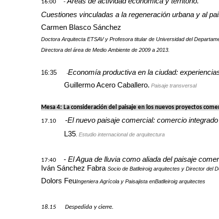
Áreas de actividad económica y territorio.
16:00 -
Cuestiones vinculadas a la regeneración urbana y al pai
Carmen Blasco Sánchez
Doctora Arquitecta ETSAV y Profesora titular de Universidad del Departa
Directora del área de Medio Ambiente de 2009 a 2013.
Economía productiva en la ciudad: experiencias
16:35
-
Guillermo Acero Caballero.
Paisaje transversal
Mesa 4: La consideración del paisaje en los nuevos proyectos comer
-El nuevo paisaje comercial: comercio integrado
17.10
L35
Estudio internacional de arquitectura
.
- El Agua de lluvia como aliada del paisaje comer
17:40
Iván Sánchez Fabra
Socio de Batlleiroig arquitectes y Director del
Dolors Feu
Ingeniera Agrícola y Paisajista en
Batlleiroig arquitectes
18.15 Despedida y cierre.