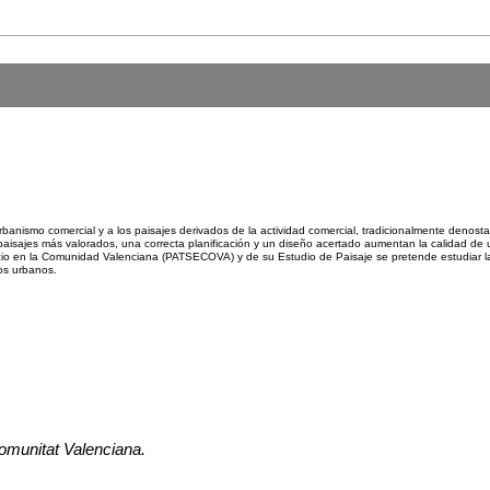
smo comercial y a los paisajes derivados de la actividad comercial, tradicionalmente denostado
paisajes más valorados, una correcta planificación y un diseño acertado aumentan la calidad de 
ercio en la Comunidad Valenciana (PATSECOVA) y de su Estudio de Paisaje se pretende estudiar la
os urbanos.
omunitat Valenciana.