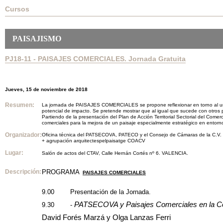
Cursos
PAISAJISMO
PJ18-11 - PAISAJES COMERCIALES. Jornada Gratuita
Jueves, 15 de noviembre de 2018
Resumen:
La jornada de PAISAJES COMERCIALES se propone reflexionar en torno al urbani
potencial de impacto. Se pretende mostrar que al igual que sucede con otros 
Partiendo de la presentación del Plan de Acción Territorial Sectorial del Com
comerciales para la mejora de un paisaje especialmente estratégico en entorn
Organizador:
Oficina técnica del PATSECOVA, PATECO y el Consejo de Cámaras de la C.V.
+ agrupación arquitectespelpaisatge COACV
Lugar:
Salón de actos del CTAV, Calle Hernán Cortés nº 6. VALENCIA.
Descripción:
PROGRAMA
PAISAJES COMERCIALES
9.00 Presentación de la Jornada.
PATSECOVA y Paisajes Comerciales en la C
9.30 -
David Forés Marzá y Olga Lanzas Ferri