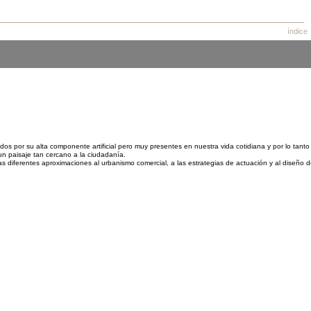
índice
s por su alta componente artificial pero muy presentes en nuestra vida cotidiana y por lo tanto
un paisaje tan cercano a la ciudadanía.
s diferentes aproximaciones al urbanismo comercial, a las estrategias de actuación y al diseño d